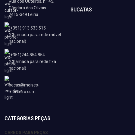
Rua dos Outeiros, n.º45,
Gândara dos Olivais
SUCATAS
2415-349 Leiria
(+351) 913 533 515
(Chamada para rede móvel
nacional)
(+351)244 854 854
(Chamada para rede fixa
nacional)
pecas@moises-
monteiro.com
CATEGORIAS PEÇAS
CARROS PARA PEÇAS