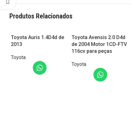
Produtos Relacionados
Toyota Auris 1.4D4d de
Toyota Avensis 2.0 D4d
Toy
2013
de 2004 Motor 1CD-FTV
20
116cv para peças
Toyota
Toy
Toyota
LER MAIS
L
LER MAIS