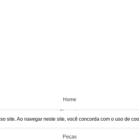
24-Desenvolvido por
WOY
- Marketing Digital, Desenvolvimen
Home
Chaparia
so site. Ao navegar neste site, você concorda com o uso de coo
Mecânica
Peças