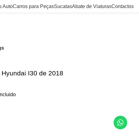
s Auto
Carros para Peças
Sucatas
Abate de Viaturas
Contactos
s
gs
s Hyundai I30 de 2018
incluido