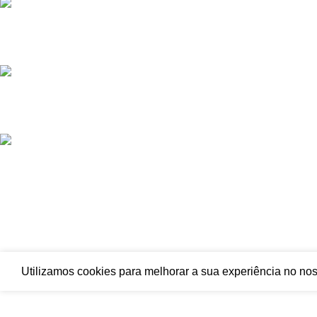
(+351) 913 533 515
(Chamada para rede móvel nacional)
(+351)244 854 854
(Chamada para rede fixa nacional)
pecas@moises-monteiro.com
Moises Monteiro
Copyright © 20
Utilizamos cookies para melhorar a sua experiência no nos
Comece a escrever para ver os produtos que procura.