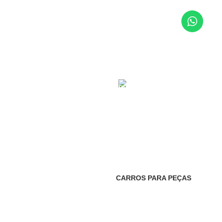
 24/7
Pagamento Seguro
uma equipa de suporte que
Garantimos um paga
mpre disponível 7dias por
seguro com o Pagamen
.
M
CATEGORIAS PEÇ
DE ABATE
CARROS PARA PEÇAS
221 Produtos
S