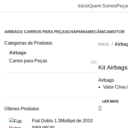
Airbags
Inicio
Quem Somos
Peça
AIRBAGS
CARROS PARA PEÇAS
CHAPARIA
MECÂNICA
MOTOR
5 Produtos
221 Produtos
0 Produtos
0 Produtos
0 Produto
Categorias de Produtos
Início
Airba
Airbags
5
Carros para Peças
221
Kit Airbag
Airbags
Valor C/iva 
LER MAIS
Últimos Produtos
Fiat Doblo 1.3Multijet de 2010
para peças