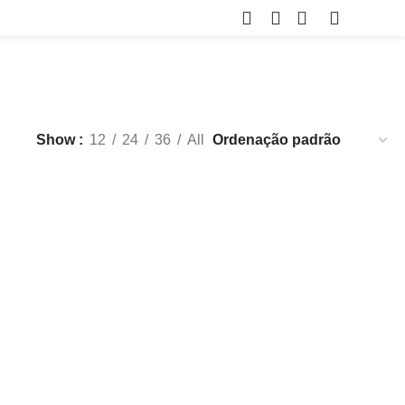
€
0.00
Show
12
24
36
All