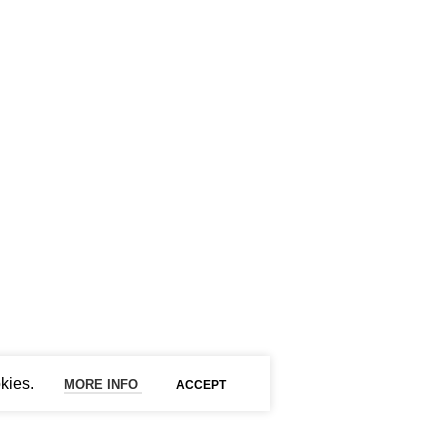
Termos e Condições
Livro de Reclamações
to WEB, APP & Software a Medida
kies.
MORE INFO
ACCEPT