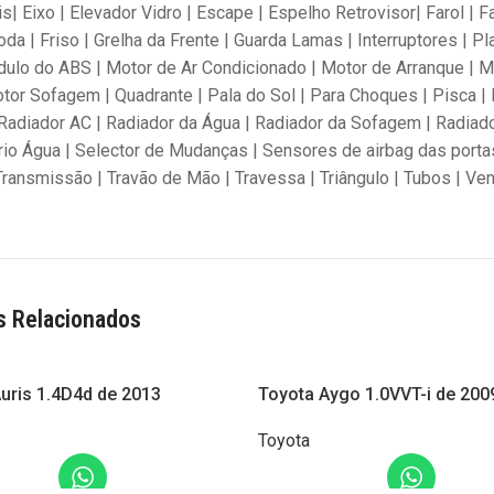
is| Eixo | Elevador Vidro | Escape | Espelho Retrovisor| Farol | F
da | Friso | Grelha da Frente | Guarda Lamas | Interruptores | Pl
ulo do ABS | Motor de Ar Condicionado | Motor de Arranque | Mo
tor Sofagem | Quadrante | Pala do Sol | Para Choques | Pisca | 
Radiador AC | Radiador da Água | Radiador da Sofagem | Radiador
io Água | Selector de Mudanças | Sensores de airbag das portas
 Transmissão | Travão de Mão | Travessa | Triângulo | Tubos | Ven
s Relacionados
uris 1.4D4d de 2013
Toyota Aygo 1.0VVT-i de 200
Toyota