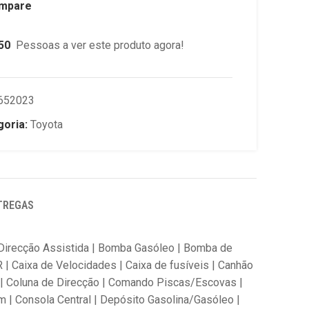
mpare
50
Pessoas a ver este produto agora!
652023
oria:
Toyota
TREGAS
a Direcção Assistida | Bomba Gasóleo | Bomba de
R | Caixa de Velocidades | Caixa de fusíveis | Canhão
tor | Coluna de Direcção | Comando Piscas/Escovas |
 Consola Central | Depósito Gasolina/Gasóleo |