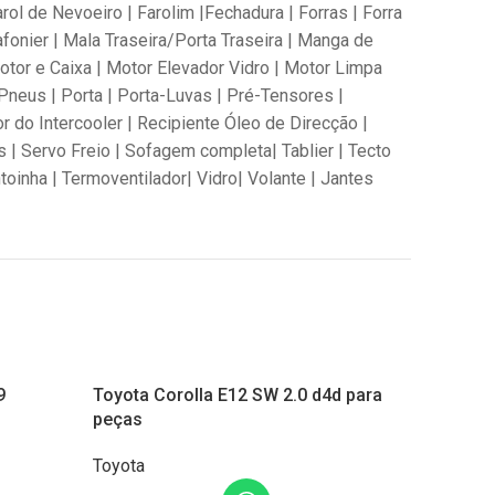
arol de Nevoeiro | Farolim |Fechadura | Forras | Forra
afonier | Mala Traseira/Porta Traseira | Manga de
tor e Caixa | Motor Elevador Vidro | Motor Limpa
Pneus | Porta | Porta-Luvas | Pré-Tensores |
 do Intercooler | Recipiente Óleo de Direcção |
 | Servo Freio | Sofagem completa| Tablier | Tecto
toinha | Termoventilador| Vidro| Volante | Jantes
9
Toyota Corolla E12 SW 2.0 d4d para
Toyota H
peças
Toyota
Toyota