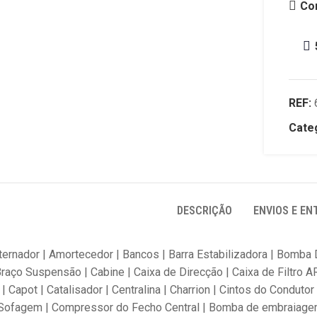
Co
REF:
Categ
DESCRIÇÃO
ENVIOS E EN
lternador | Amortecedor | Bancos | Barra Estabilizadora | Bomb
Braço Suspensão | Cabine | Caixa de Direcção | Caixa de Filtro A
 | Capot | Catalisador | Centralina | Charrion | Cintos do Condu
ofagem | Compressor do Fecho Central | Bomba de embraiagem |