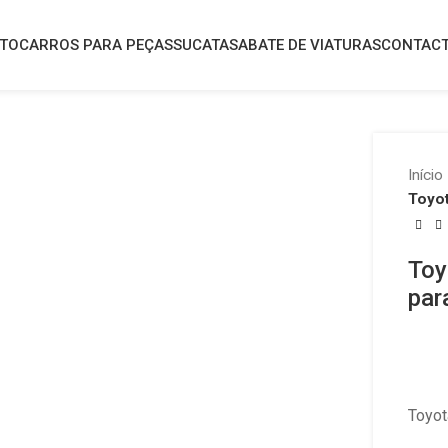
UTO
CARROS PARA PEÇAS
SUCATAS
ABATE DE VIATURAS
CONTAC
lick to enlarge
Início
Toyot
Toy
par
Toyot