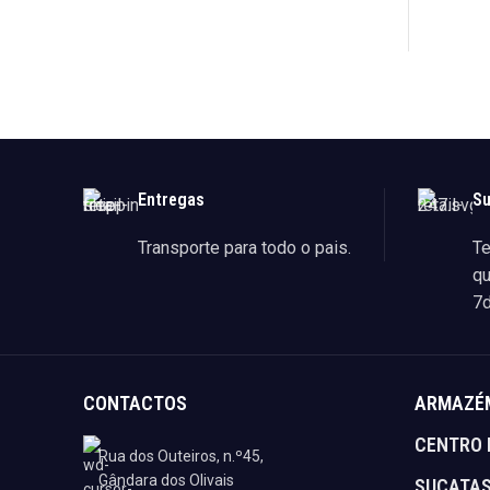
LER MAI
Entregas
Su
Transporte para todo o pais.
Te
qu
7d
CONTACTOS
ARMAZÉ
CENTRO 
Rua dos Outeiros, n.º45,
Gândara dos Olivais
SUCATA