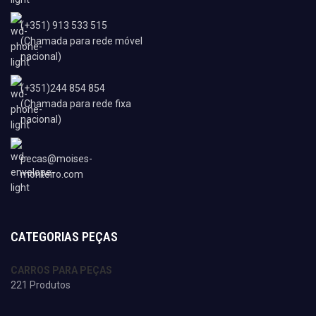
(+351) 913 533 515
(Chamada para rede móvel
nacional)
(+351)244 854 854
(Chamada para rede fixa
nacional)
pecas@moises-
monteiro.com
CATEGORIAS PEÇAS
CARROS PARA PEÇAS
221 Produtos