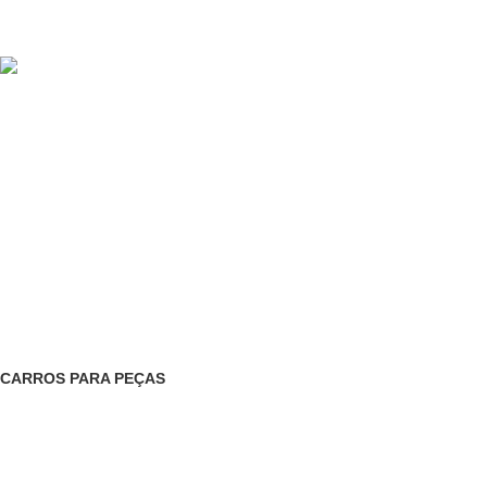
(Chamada para rede fixa nacional)
pecas@moises-monteiro.com
ARMAZÉM
CENTRO DE ABATE
SUCATAS
CATEGORIAS PEÇAS
CARROS PARA PEÇAS
221 Produtos
INFORMAÇÃO LEGAL