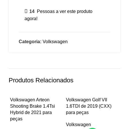
14
Pessoas a ver este produto
agora!
Categoria:
Volkswagen
Produtos Relacionados
Volkswagen Arteon
Volkswagen Golf VII
Vol
Shooting Brake 1.4Tsi
1.6TDI de 2019 (CXX)
1.4
Hybrid de 2021 para
para peças
pe
peças
Volkswagen
Vo