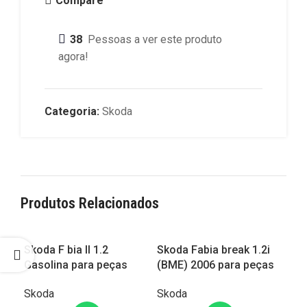
Compare
38
Pessoas a ver este produto
agora!
Categoria:
Skoda
Produtos Relacionados
Skoda F bia II 1.2
Skoda Fabia break 1.2i
Sko
Gasolina para peças
(BME) 2006 para peças
de
pe
Skoda
Skoda