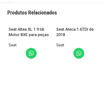
Produtos Relacionados
Seat Altea XL 1.9 tdi
Seat Ateca 1.6TDI de
Sea
Motor BXE para peças
2018
200
Seat
Seat
Sea
LER MAIS
LER MAIS
L