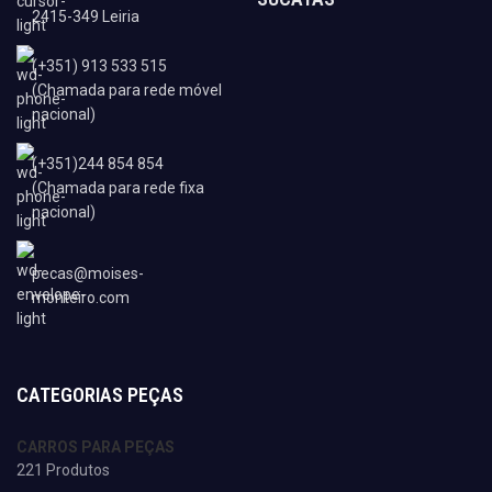
2415-349 Leiria
(+351) 913 533 515
(Chamada para rede móvel
nacional)
(+351)244 854 854
(Chamada para rede fixa
nacional)
pecas@moises-
monteiro.com
CATEGORIAS PEÇAS
CARROS PARA PEÇAS
221 Produtos