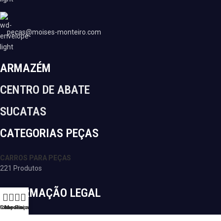
pecas@moises-monteiro.com
ARMAZÉM
CENTRO DE ABATE
SUCATAS
CATEGORIAS PEÇAS
CARROS PARA PEÇAS
221 Produtos
INFORMAÇÃO LEGAL
Home
Chaparia
Mecânica
Peças
ODR