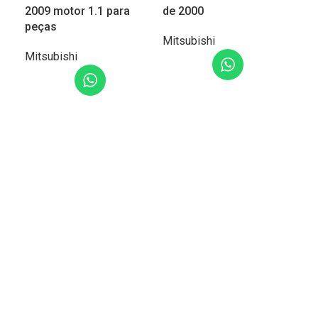
2009 motor 1.1 para
de 2000
200
peças
Mitsubishi
Mit
Mitsubishi
LER MAIS
L
LER MAIS