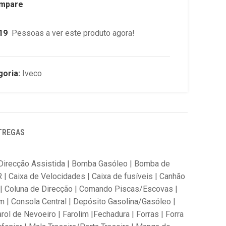
mpare
19
Pessoas a ver este produto agora!
oria:
Iveco
TREGAS
a Direcção Assistida | Bomba Gasóleo | Bomba de
R | Caixa de Velocidades | Caixa de fusíveis | Canhão
tor | Coluna de Direcção | Comando Piscas/Escovas |
 Consola Central | Depósito Gasolina/Gasóleo |
arol de Nevoeiro | Farolim |Fechadura | Forras | Forra