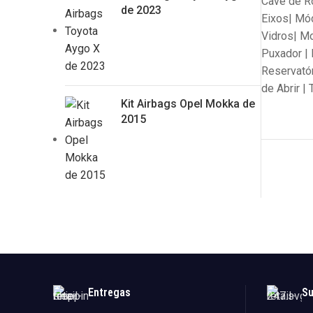
Cave de Ro
de 2023
Eixos| Mód
Vidros| Mo
Puxador | 
Reservatór
de Abrir |
Kit Airbags Opel Mokka de
2015
Entregas
Su