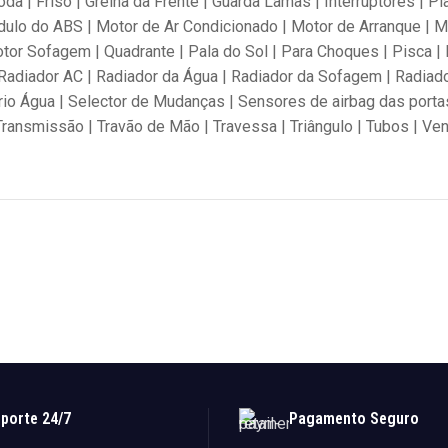
da | Friso | Grelha da Frente | Guarda Lamas | Interruptores | Pl
ulo do ABS | Motor de Ar Condicionado | Motor de Arranque | Mo
tor Sofagem | Quadrante | Pala do Sol | Para Choques | Pisca | 
Radiador AC | Radiador da Água | Radiador da Sofagem | Radiador
io Água | Selector de Mudanças | Sensores de airbag das portas
 Transmissão | Travão de Mão | Travessa | Triângulo | Tubos | Ven
porte 24/7
Pagamento Seguro