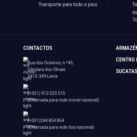
Transporte para todo o pais.
Te
qu
7d
CONTACTOS
ARMAZÉ
CENTRO 
Rua dos Outeiros, n.º45,
Gândara dos Olivais
SUCATA
2415-349 Leiria
(+351) 913 533 515
(Chamada para rede móvel nacional)
(+351)244 854 854
(Chamada para rede fixa nacional)