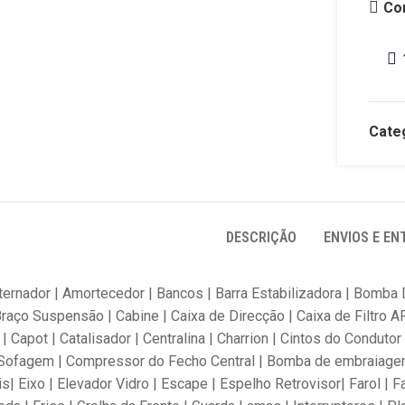
Co
Categ
DESCRIÇÃO
ENVIOS E EN
lternador | Amortecedor | Bancos | Barra Estabilizadora | Bomb
Braço Suspensão | Cabine | Caixa de Direcção | Caixa de Filtro A
 | Capot | Catalisador | Centralina | Charrion | Cintos do Condu
ofagem | Compressor do Fecho Central | Bomba de embraiagem |
is| Eixo | Elevador Vidro | Escape | Espelho Retrovisor| Farol | F