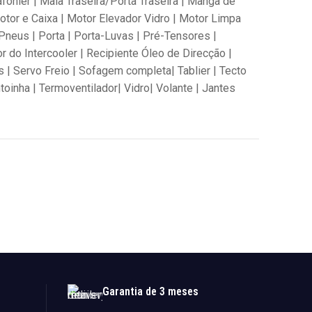
afonier | Mala Traseira/Porta Traseira | Manga de
tor e Caixa | Motor Elevador Vidro | Motor Limpa
Pneus | Porta | Porta-Luvas | Pré-Tensores |
 do Intercooler | Recipiente Óleo de Direcção |
 | Servo Freio | Sofagem completa| Tablier | Tecto
toinha | Termoventilador| Vidro| Volante | Jantes
Garantia de 3 meses